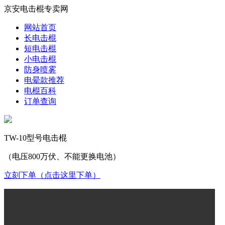
京安电击棍专卖网
网站首页
长电击棍
短电击棍
小电击棍
防身喷雾
电晕款推荐
电棍百科
订单查询
TW-10型号电击棍
（电压800万伏、不能更换电池）
立刻下单（点击这里下单）