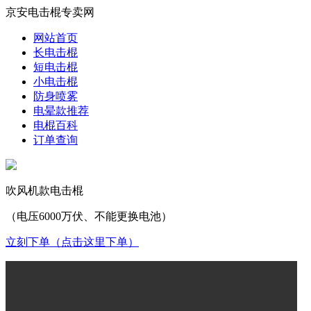
京安电击棍专卖网
网站首页
长电击棍
短电击棍
小电击棍
防身喷雾
电晕款推荐
电棍百科
订单查询
吹风机款电击棍
（电压6000万伏、不能更换电池）
立刻下单（点击这里下单）