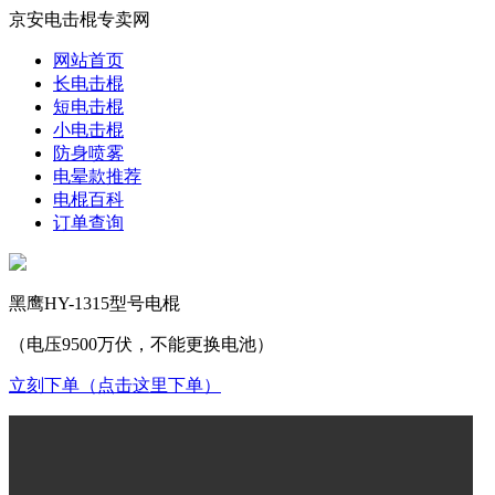
京安电击棍专卖网
网站首页
长电击棍
短电击棍
小电击棍
防身喷雾
电晕款推荐
电棍百科
订单查询
黑鹰HY-1315型号电棍
（电压9500万伏，不能更换电池）
立刻下单（点击这里下单）