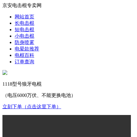
京安电击棍专卖网
网站首页
长电击棍
短电击棍
小电击棍
防身喷雾
电晕款推荐
电棍百科
订单查询
1118型号狼牙电棍
（电压6000万伏、不能更换电池）
立刻下单（点击这里下单）