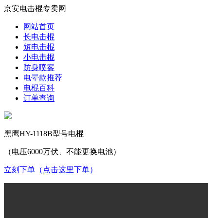
京安电击棍专卖网
网站首页
长电击棍
短电击棍
小电击棍
防身喷雾
电晕款推荐
电棍百科
订单查询
黑鹰HY-1118B型号电棍
（电压6000万伏、不能更换电池）
立刻下单（点击这里下单）